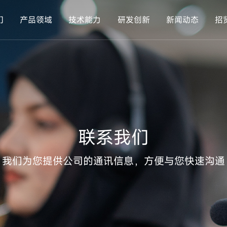
们
产品领域
技术能力
研发创新
新闻动态
招
联系我们
我们为您提供公司的通讯信息，方便与您快速沟通