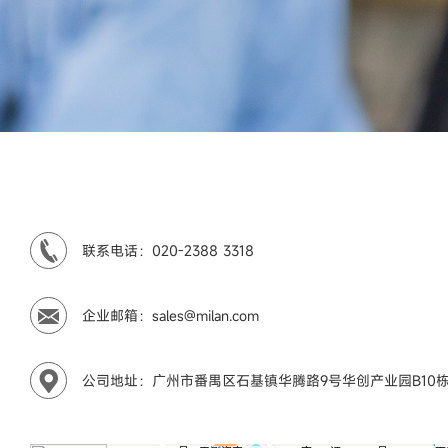
联系电话：020-2388 3318
企业邮箱：sales@milan.com
公司地址：广州市番禺区石基镇华腾路9号华创产业园B10