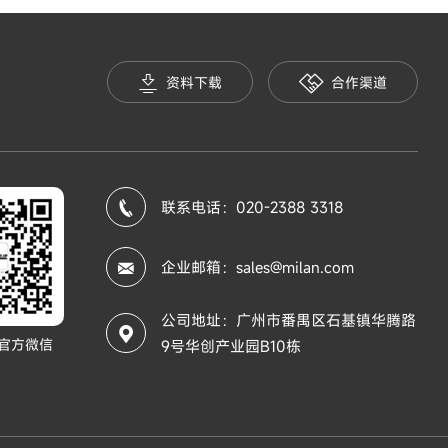
资料下载
合作渠道
联系电话：020-2388 3318
企业邮箱：sales@milan.com
公司地址：广州市番禺区石基镇华腾路
 官方微信
9号华创产业园B10栋