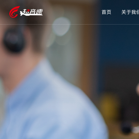
首页
关于我