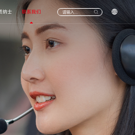
贤纳士
联系我们